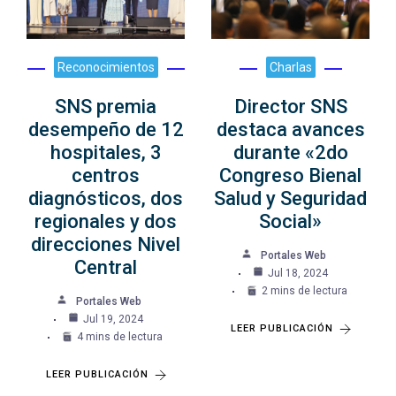
Reconocimientos
Charlas
SNS premia
Director SNS
desempeño de 12
destaca avances
hospitales, 3
durante «2do
centros
Congreso Bienal
diagnósticos, dos
Salud y Seguridad
regionales y dos
Social»
direcciones Nivel
Portales Web
Central
Jul 18, 2024
2 mins de lectura
Portales Web
Jul 19, 2024
LEER PUBLICACIÓN
4 mins de lectura
LEER PUBLICACIÓN